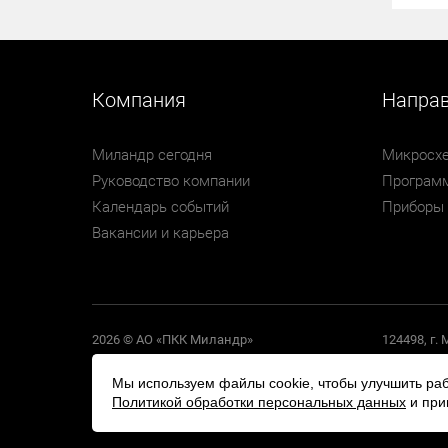
Компания
Напра
Миландр сегодня
Микросх
Руководство компании
Программ
Календарь событий
Приборы
Вакансии и карьера
2026 © АО «ПКК Миландр»
124498, г.
Политика обработки персональных данных
Политика конфиденциальности
Мы используем файлы cookie, чтобы улучшить раб
Согласие на обработку персональных данных
Политикой обработки персональных данных
и при