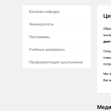
Базовая кафедра
Це
Университеты
Обра
мно
Программы
деят
Учебные материалы
Спец
повы
Профориентация школьников
потр
Мы в
Вас
Меди